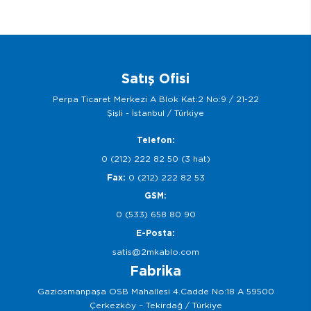
Satış Ofisi
Perpa Ticaret Merkezi A Blok Kat:2 No:9 / 21-22
Şişli - İstanbul / Türkiye
Telefon:
0 (212) 222 82 50 (3 hat)
Fax:
0 (212) 222 82 53
GSM:
0 (533) 658 80 90
E-Posta:
satis@2mkablo.com
Fabrika
Gaziosmanpaşa OSB Mahallesi 4.Cadde No:18 A 59500
Çerkezköy – Tekirdağ / Türkiye