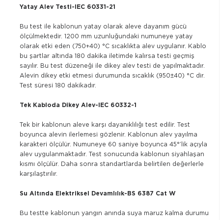
Yatay Alev Testi-IEC 60331-21
Bu test ile kablonun yatay olarak aleve dayanım gücü
ölçülmektedir. 1200 mm uzunluğundaki numuneye yatay
olarak etki eden (750+40) °C sıcaklıkta alev uygulanır. Kablo
bu şartlar altında 180 dakika iletimde kalırsa testi geçmiş
sayılır. Bu test düzeneği ile dikey alev testi de yapılmaktadır.
Alevin dikey etki etmesi durumunda sıcaklık (950±40) °C dir.
Test süresi 180 dakikadır.
Tek Kabloda Dikey Alev-IEC 60332-1
Tek bir kablonun aleve karşı dayanıklılığı test edilir. Test
boyunca alevin ilerlemesi gözlenir. Kablonun alev yayılma
karakteri ölçülür. Numuneye 60 saniye boyunca 45°’lik açıyla
alev uygulanmaktadır. Test sonucunda kablonun siyahlaşan
kısmı ölçülür. Daha sonra standartlarda belirtilen değerlerle
karşılaştırılır.
Su Altında Elektriksel Devamlılık-BS 6387 Cat W
Bu testte kablonun yangın anında suya maruz kalma durumu