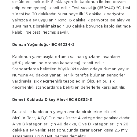
simüle edilmektedir. Simülasyon ile kablonun iletime devam
edip edemeyeceği tespit edilir. Test sıcaklığı (650±40) °C, test
süresi ise 30 dakikadır. Numuneye ilk 15 dakikalık periyotta
yalnızca alev uygulanır. İkinci 15 dakikalık periyotta ise alev ve
suya maruz bırakılmaktadır. 30 dakika boyunca kablo iletimde
kalabilirse testi geçmiş sayılır.
Duman Yoğunluğu-IEC 61034-2
Kablonun yanmasıyla ortama salınan gazların insanların
görüş alanını ne oranda kapatacağı tespit edilir.
Standartlarda belirtilen büyüklükte olan odaya duman yayılır.
Numune 40 dakika yanar. Her iki tarafta bulunan sensörler
yardımıyla ışık geçirgenliği tespit edilir. Ölçülen bu ışık
geçirgenliği standartlarda belirtilen değerlerle karşılaştırılır.
Demet Kabloda Dikey Alev-IEC 60332-3
Bu test ile kabloların yangın anında birbirlerine etkileri
ölçülür. Test, A,B,C,D olmak üzere 4 kategoride yapılmaktadır.
A ve B kategorileri için 40 dakika, C ve D kategorileri için 20
dakika alev verilir. Test sonucunda zarar gören kısım 2,5 m’yi
aşmamışsa ürün testi geçmiş demektir.