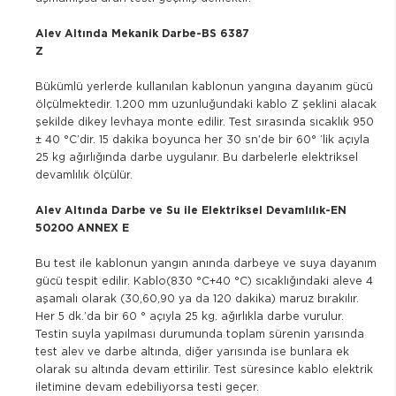
Alev Altında Mekanik Darbe-BS 6387
Z
Bükümlü yerlerde kullanılan kablonun yangına dayanım gücü
ölçülmektedir. 1.200 mm uzunluğundaki kablo Z şeklini alacak
şekilde dikey levhaya monte edilir. Test sırasında sıcaklık 950
± 40 °C’dir. 15 dakika boyunca her 30 sn'de bir 60° ’lik açıyla
25 kg ağırlığında darbe uygulanır. Bu darbelerle elektriksel
devamlılık ölçülür.
Alev Altında Darbe ve Su ile Elektriksel Devamlılık-EN
50200 ANNEX E
Bu test ile kablonun yangın anında darbeye ve suya dayanım
gücü tespit edilir. Kablo(830 °C+40 °C) sıcaklığındaki aleve 4
aşamalı olarak (30,60,90 ya da 120 dakika) maruz bırakılır.
Her 5 dk.’da bir 60 ° açıyla 25 kg. ağırlıkla darbe vurulur.
Testin suyla yapılması durumunda toplam sürenin yarısında
test alev ve darbe altında, diğer yarısında ise bunlara ek
olarak su altında devam ettirilir. Test süresince kablo elektrik
iletimine devam edebiliyorsa testi geçer.