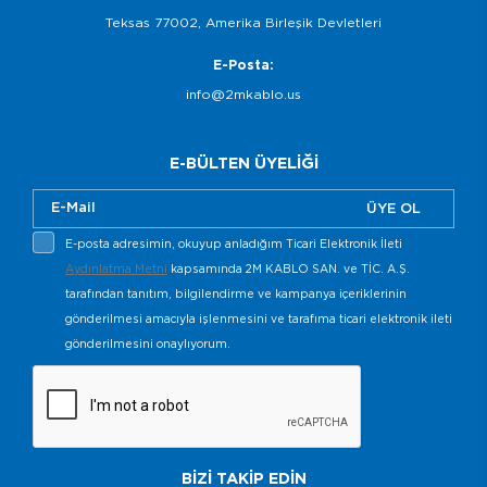
Teksas 77002, Amerika Birleşik Devletleri
E-Posta:
info@2mkablo.us
E-BÜLTEN ÜYELİĞİ
ÜYE OL
E-posta adresimin, okuyup anladığım Ticari Elektronik İleti
Aydınlatma Metni
kapsamında 2M KABLO SAN. ve TİC. A.Ş.
tarafından tanıtım, bilgilendirme ve kampanya içeriklerinin
gönderilmesi amacıyla işlenmesini ve tarafıma ticari elektronik ileti
gönderilmesini onaylıyorum.
BİZİ TAKİP EDİN