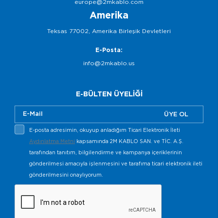
europe@2mkablo.com
Amerika
Teksas 77002, Amerika Birleşik Devletleri
E-Posta:
info@2mkablo.us
E-BÜLTEN ÜYELİĞİ
ÜYE OL
E-posta adresimin, okuyup anladığım Ticari Elektronik İleti
Aydınlatma Metni
kapsamında 2M KABLO SAN. ve TİC. A.Ş.
tarafından tanıtım, bilgilendirme ve kampanya içeriklerinin
gönderilmesi amacıyla işlenmesini ve tarafıma ticari elektronik ileti
gönderilmesini onaylıyorum.