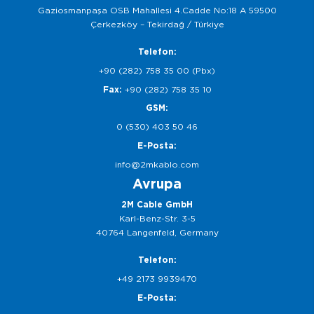
Gaziosmanpaşa OSB Mahallesi 4.Cadde No:18 A 59500
Çerkezköy – Tekirdağ / Türkiye
Telefon:
+90 (282) 758 35 00 (Pbx)
Fax:
+90 (282) 758 35 10
GSM:
0 (530) 403 50 46
E-Posta:
info@2mkablo.com
Avrupa
2M Cable GmbH
Karl-Benz-Str. 3-5
40764 Langenfeld, Germany
Telefon:
+49 2173 9939470
E-Posta: