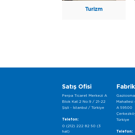
Turizm
Satış Ofisi
Fabri
Perpa Ticaret Merkezi A
Gaziosm
Blok Kat:2 No:9 / 21-22
Mahallesi
Şişli - İstanbul / Türkiye
A 59500
Çerkezköy
Telefon:
Türkiye
0 (212) 222 82 50 (3
hat)
Telefon: