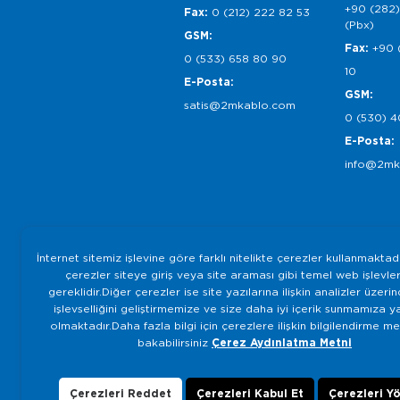
+90 (282)
Fax:
0 (212) 222 82 53
(Pbx)
GSM:
Fax:
+90 
0 (533) 658 80 90
10
E-Posta:
GSM:
satis@2mkablo.com
0 (530) 4
E-Posta:
info@2mk
İnternet sitemiz işlevine göre farklı nitelikte çerezler kullanmaktad
çerezler siteye giriş veya site araması gibi temel web işlevleri
gereklidir.Diğer çerezler ise site yazılarına ilişkin analizler üzeri
işlevselliğini geliştirmemize ve size daha iyi içerik sunmamıza y
olmaktadır.Daha fazla bilgi için çerezlere ilişkin bilgilendirme m
bakabilirsiniz
Çerez Aydınlatma Metni
Çerezleri Reddet
Çerezleri Kabul Et
Çerezleri Y