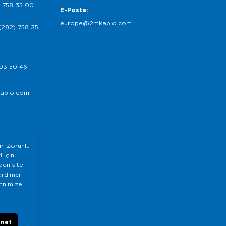
 758 35 00
E-Posta:
europe@2mkablo.com
(282) 758 35
03 50 46
ablo.com
ır. Zorunlu
 için
nden site
ardımcı
etnimize
önet