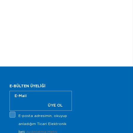
E-BÜLTEN ÜYELİĞİ
ÜYE OL
E-posta adresimin, okuyup
anladığım Ticari Elektronik
İleti
Aydınlatma Metni