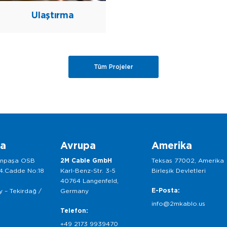
Ulaştırma
Tüm Projeler
ka
Avrupa
Amerika
anpaşa OSB
2M Cable GmbH
Teksas 77002, Amerika
 4.Cadde No:18
Karl-Benz-Str. 3-5
Birleşik Devletleri
40764 Langenfeld,
E-Posta:
 – Tekirdağ /
Germany
info@2mkablo.us
Telefon:
+49 2173 9939470