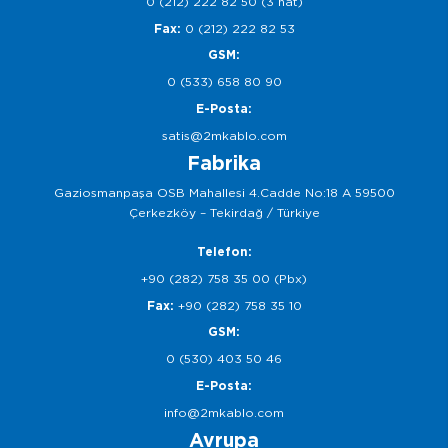
0 (212) 222 82 50 (3 hat)
Fax:
0 (212) 222 82 53
GSM:
0 (533) 658 80 90
E-Posta:
satis@2mkablo.com
Fabrika
Gaziosmanpaşa OSB Mahallesi 4.Cadde No:18 A 59500
Çerkezköy – Tekirdağ / Türkiye
Telefon:
+90 (282) 758 35 00 (Pbx)
Fax:
+90 (282) 758 35 10
GSM:
0 (530) 403 50 46
E-Posta:
info@2mkablo.com
Avrupa