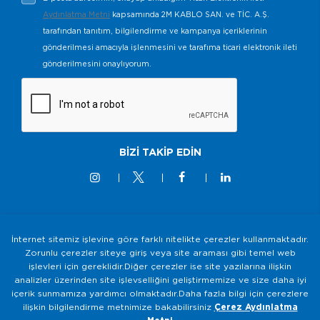
Aydınlatma Metni
kapsamında 2M KABLO SAN. ve TİC. A.Ş.
tarafından tanıtım, bilgilendirme ve kampanya içeriklerinin
gönderilmesi amacıyla işlenmesini ve tarafıma ticari elektronik ileti
gönderilmesini onaylıyorum.
BİZİ TAKİP EDİN
İnternet sitemiz işlevine göre farklı nitelikte çerezler kullanmaktadır.
© 2M KABLO 2025 - Tüm Hakkı Saklıdır
Zorunlu çerezler siteye giriş veya site araması gibi temel web
işlevleri için gereklidir.Diğer çerezler ise site yazılarına ilişkin
Bilgi Toplumu Hizmetleri
analizler üzerinden site işlevselliğini geliştirmemize ve size daha iyi
Gizlilik ve Güvenlik Politikası
içerik sunmamıza yardımcı olmaktadır.Daha fazla bilgi için çerezlere
ilişkin bilgilendirme metnimize bakabilirsiniz
Çerez Aydınlatma
KVKK Aydınlatma Metni