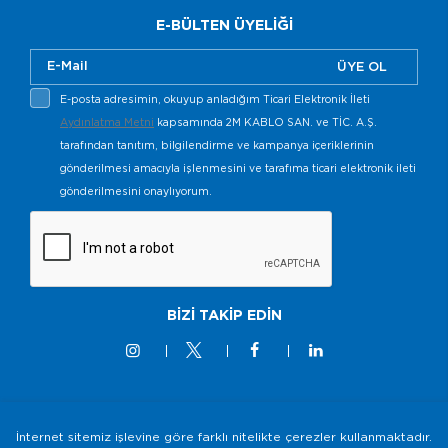
E-BÜLTEN ÜYELİĞİ
ÜYE OL
E-posta adresimin, okuyup anladığım Ticari Elektronik İleti
Aydınlatma Metni
kapsamında 2M KABLO SAN. ve TİC. A.Ş.
tarafından tanıtım, bilgilendirme ve kampanya içeriklerinin
gönderilmesi amacıyla işlenmesini ve tarafıma ticari elektronik ileti
gönderilmesini onaylıyorum.
BİZİ TAKİP EDİN
İnternet sitemiz işlevine göre farklı nitelikte çerezler kullanmaktadır.
© 2M KABLO 2025 - Tüm Hakkı Saklıdır