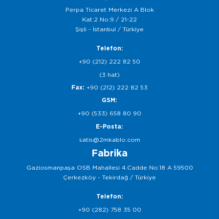
Perpa Ticaret Merkezi A Blok
Kat:2 No:9 / 21-22
Şişli - İstanbul / Türkiye
Telefon:
+90 (212) 222 82 50
(3 hat)
Fax:
+90 (212) 222 82 53
GSM:
+90 (533) 658 80 90
E-Posta:
satis@2mkablo.com
Fabrika
Gaziosmanpaşa OSB Mahallesi 4.Cadde No:18 A 59500
Çerkezköy - Tekirdağ / Türkiye
Telefon:
+90 (282) 758 35 00