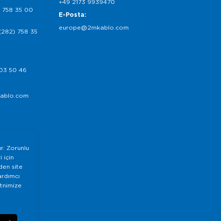
+49 2173 9939470
 758 35 00
E-Posta:
europe@2mkablo.com
(282) 758 35
03 50 46
ablo.com
ır. Zorunlu
 için
nden site
ardımcı
etnimize