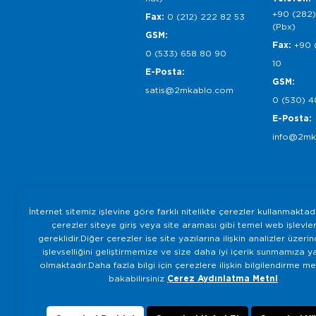
+90 (282)
Fax:
0 (212) 222 82 53
(Pbx)
GSM:
Fax:
+90 
0 (533) 658 80 90
10
E-Posta:
GSM:
satis@2mkablo.com
0 (530) 4
E-Posta:
info@2mk
İnternet sitemiz işlevine göre farklı nitelikte çerezler kullanmaktad
çerezler siteye giriş veya site araması gibi temel web işlevleri
gereklidir.Diğer çerezler ise site yazılarına ilişkin analizler üzeri
işlevselliğini geliştirmemize ve size daha iyi içerik sunmamıza y
olmaktadır.Daha fazla bilgi için çerezlere ilişkin bilgilendirme m
bakabilirsiniz
Çerez Aydınlatma Metni