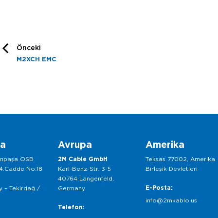
Önceki
M2XCH EMC
ka
Avrupa
Amerika
anpaşa OSB
2M Cable GmbH
Teksas 77002, Amerika
 4.Cadde No:18
Karl-Benz-Str. 3-5
Birleşik Devletleri
40764 Langenfeld,
E-Posta:
 – Tekirdağ /
Germany
info@2mkablo.us
Telefon: