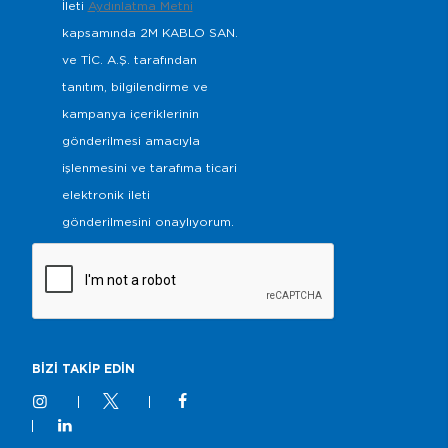
İleti
Aydınlatma Metni
kapsamında 2M KABLO SAN.
ve TİC. A.Ş. tarafından
tanıtım, bilgilendirme ve
kampanya içeriklerinin
gönderilmesi amacıyla
işlenmesini ve tarafıma ticari
elektronik ileti
gönderilmesini onaylıyorum.
BİZİ TAKİP EDİN