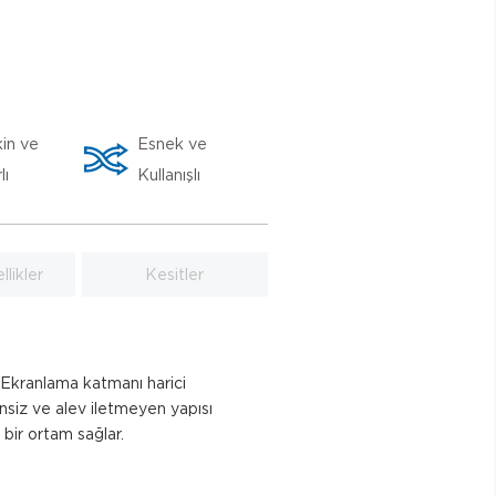
in ve
Esnek ve
lı
Kullanışlı
likler
Kesitler
. Ekranlama katmanı harici
nsiz ve alev iletmeyen yapısı
ir ortam sağlar.