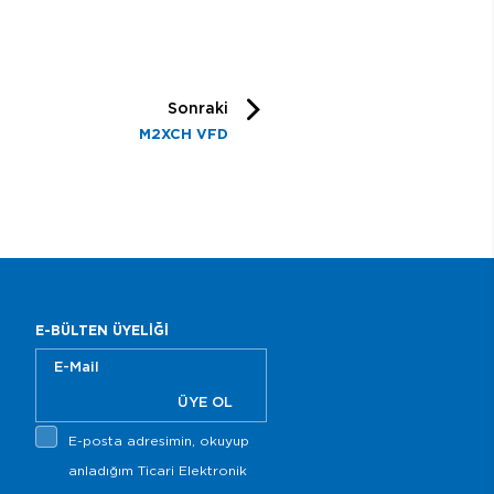
Sonraki
M2XCH VFD
E-BÜLTEN ÜYELİĞİ
ÜYE OL
E-posta adresimin, okuyup
anladığım Ticari Elektronik