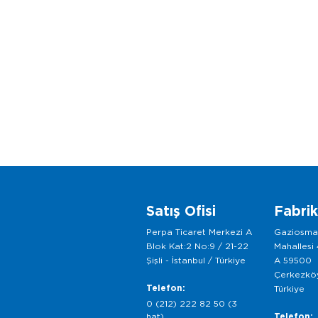
Satış Ofisi
Fabri
Perpa Ticaret Merkezi A
Gaziosm
Blok Kat:2 No:9 / 21-22
Mahallesi
Şişli - İstanbul / Türkiye
A 59500
Çerkezköy
Telefon:
Türkiye
0 (212) 222 82 50 (3
hat)
Telefon: