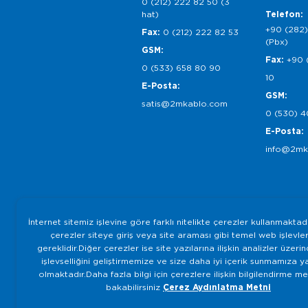
0 (212) 222 82 50 (3
hat)
Telefon:
+90 (282)
Fax:
0 (212) 222 82 53
(Pbx)
GSM:
Fax:
+90 
0 (533) 658 80 90
10
E-Posta:
GSM:
satis@2mkablo.com
0 (530) 4
E-Posta:
info@2mk
İnternet sitemiz işlevine göre farklı nitelikte çerezler kullanmaktad
çerezler siteye giriş veya site araması gibi temel web işlevleri
gereklidir.Diğer çerezler ise site yazılarına ilişkin analizler üzeri
işlevselliğini geliştirmemize ve size daha iyi içerik sunmamıza y
olmaktadır.Daha fazla bilgi için çerezlere ilişkin bilgilendirme m
bakabilirsiniz
Çerez Aydınlatma Metni