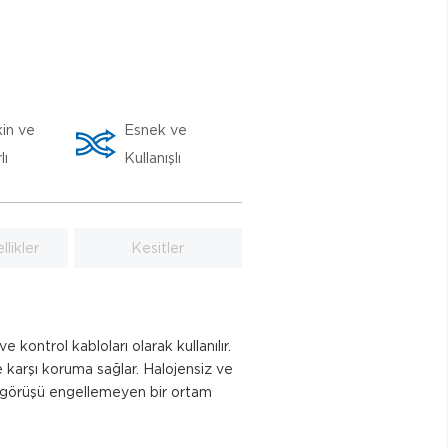
in ve
Esnek ve
lı
Kullanışlı
likler
Kesitler
ontrol kabloları olarak kullanılır.
e karşı koruma sağlar. Halojensiz ve
e görüşü engellemeyen bir ortam