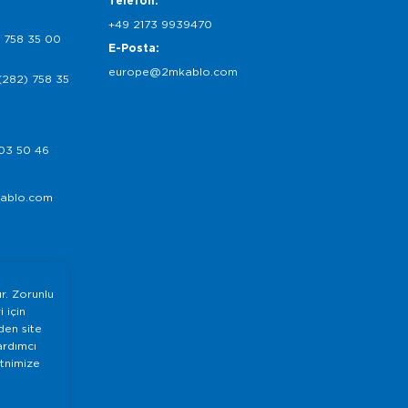
Telefon:
+49 2173 9939470
 758 35 00
E-Posta:
europe@2mkablo.com
(282) 758 35
03 50 46
ablo.com
ır. Zorunlu
 için
nden site
ardımcı
etnimize