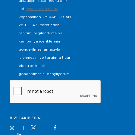
anladığım Ticari Elektronik
İleti
Aydınlatma Metni
kapsamında 2M KABLO SAN.
ve TİC. A.Ş. tarafından
tanıtım, bilgilendirme ve
kampanya içeriklerinin
gönderilmesi amacıyla
işlenmesini ve tarafıma ticari
elektronik ileti
gönderilmesini onaylıyorum.
BİZİ TAKİP EDİN