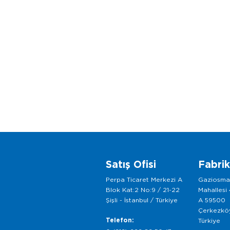
Satış Ofisi
Fabri
Perpa Ticaret Merkezi A
Gaziosm
Blok Kat:2 No:9 / 21-22
Mahallesi
Şişli - İstanbul / Türkiye
A 59500
Çerkezköy
Telefon:
Türkiye