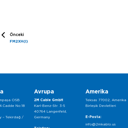
Önceki
FM2XH(I)
ka
Avrupa
Amerika
anpaşa OSB
2M Cable GmbH
Teksas 77002, Amerika
 4.Cadde No:18
Karl-Benz-Str. 3-5
Birleşik Devletleri
40764 Langenfeld,
E-Posta:
 – Tekirdağ /
Germany
info@2mkablo.us