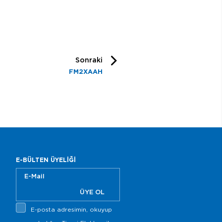
Sonraki
FM2XAAH
E-BÜLTEN ÜYELİĞİ
ÜYE OL
E-posta adresimin, okuyup