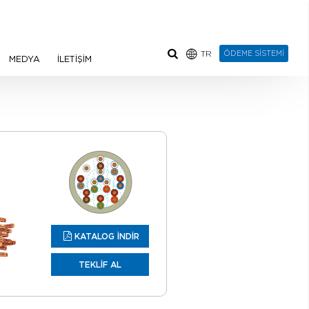
TR
ÖDEME SİSTEMİ
MEDYA
İLETİŞİM
KATALOG İNDİR
TEKLİF AL