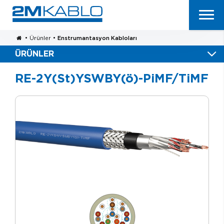
•
Ürünler
•
Enstrumantasyon Kabloları
ÜRÜNLER
RE-2Y(St)YSWBY(ö)-PiMF/TiMF