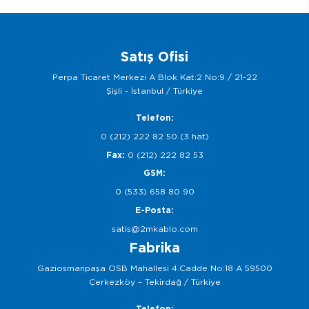
Satış Ofisi
Perpa Ticaret Merkezi A Blok Kat:2 No:9 / 21-22
Şişli - İstanbul / Türkiye
Telefon:
0 (212) 222 82 50 (3 hat)
Fax:
0 (212) 222 82 53
GSM:
0 (533) 658 80 90
E-Posta:
satis@2mkablo.com
Fabrika
Gaziosmanpaşa OSB Mahallesi 4.Cadde No:18 A 59500
Çerkezköy – Tekirdağ / Türkiye
Telefon: