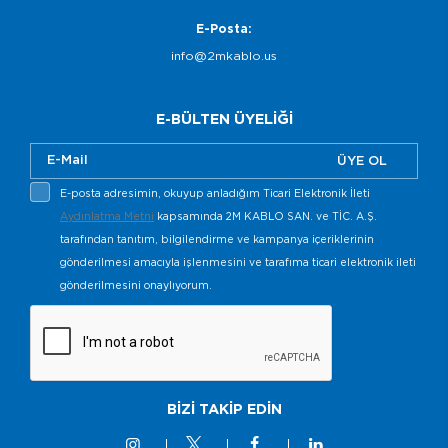
E-Posta:
info@2mkablo.us
E-BÜLTEN ÜYELİĞİ
ÜYE OL
E-posta adresimin, okuyup anladığım Ticari Elektronik İleti
Aydınlatma Metni
kapsamında 2M KABLO SAN. ve TİC. A.Ş.
tarafından tanıtım, bilgilendirme ve kampanya içeriklerinin
gönderilmesi amacıyla işlenmesini ve tarafıma ticari elektronik ileti
gönderilmesini onaylıyorum.
BİZİ TAKİP EDİN