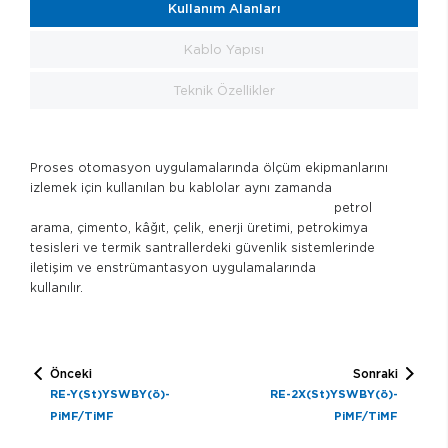
Kullanım Alanları
Kablo Yapısı
Teknik Özellikler
Proses otomasyon uygulamalarında ölçüm ekipmanlarını
izlemek için kullanılan bu kablolar aynı zamanda
petrol
arama, çimento, kâğıt, çelik, enerji üretimi, petrokimya
tesisleri ve termik santrallerdeki güvenlik sistemlerinde
iletişim ve enstrümantasyon uygulamalarında
kullanılır.
Önceki
Sonraki
RE-Y(St)YSWBY(ö)-
RE-2X(St)YSWBY(ö)-
PiMF/TiMF
PiMF/TiMF