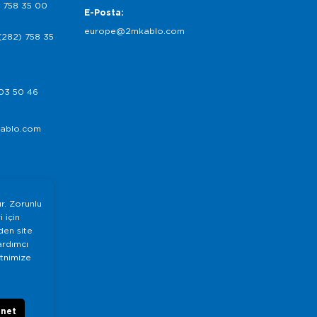
 758 35 00
E-Posta:
europe@2mkablo.com
(282) 758 35
03 50 46
ablo.com
ır. Zorunlu
 için
nden site
ardımcı
etnimize
önet