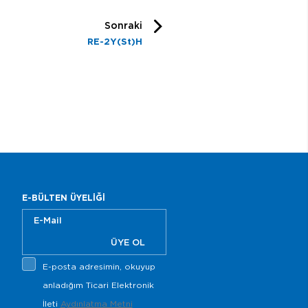
Sonraki
RE-2Y(St)H
E-BÜLTEN ÜYELİĞİ
ÜYE OL
E-posta adresimin, okuyup
anladığım Ticari Elektronik
İleti
Aydınlatma Metni