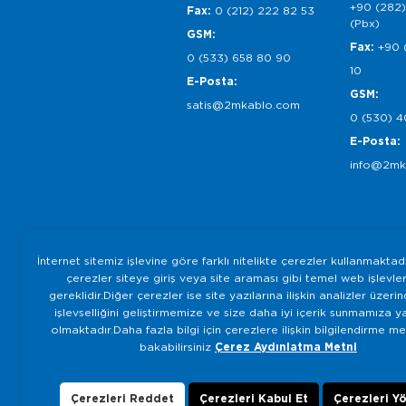
+90 (282)
Fax:
0 (212) 222 82 53
(Pbx)
GSM:
Fax:
+90 
0 (533) 658 80 90
10
E-Posta:
GSM:
satis@2mkablo.com
0 (530) 4
E-Posta:
info@2mk
İnternet sitemiz işlevine göre farklı nitelikte çerezler kullanmaktad
çerezler siteye giriş veya site araması gibi temel web işlevleri
gereklidir.Diğer çerezler ise site yazılarına ilişkin analizler üzeri
işlevselliğini geliştirmemize ve size daha iyi içerik sunmamıza y
olmaktadır.Daha fazla bilgi için çerezlere ilişkin bilgilendirme m
bakabilirsiniz
Çerez Aydınlatma Metni
Çerezleri Reddet
Çerezleri Kabul Et
Çerezleri Y