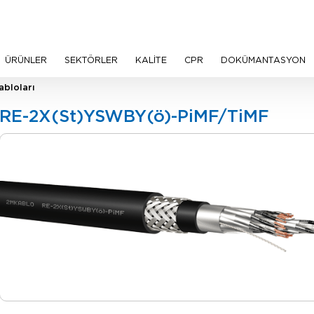
ÜRÜNLER
SEKTÖRLER
KALİTE
CPR
DOKÜMANTASYON
bloları
RE-2X(St)YSWBY(ö)-PiMF/TiMF