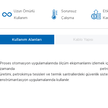
Uzun Ömürlü
Sorunsuz
Etk
Kullanım
Çalışma
Kar
Kullanım Alanları
Kablo Yapısı
Proses otomasyon uygulamalarında ölçüm ekipmanlarını izlemek için
zamanda petrol arama, çimento, kâ
üretimi, petrokimya tesisleri ve termik santrallerdeki güvenlik siste
enstrümantasyon uygulamalarınd