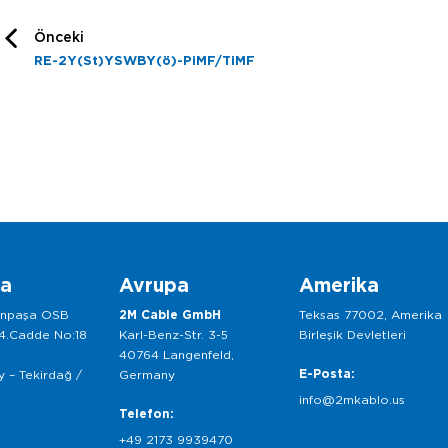
Önceki
RE-2Y(St)YSWBY(ö)-PiMF/TiMF
ka
Avrupa
Amerika
anpaşa OSB
2M Cable GmbH
Teksas 77002, Amerika
 4.Cadde No:18
Karl-Benz-Str. 3-5
Birleşik Devletleri
40764 Langenfeld,
E-Posta:
 – Tekirdağ /
Germany
info@2mkablo.us
Telefon:
+49 2173 9939470