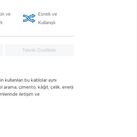
in ve
Esnek ve
lı
Kullanışlı
Teknik Özellikler
 kullanılan bu kablolar aynı
ğıt, çelik, enerji
mlerinde iletişim ve
a kullanılır.