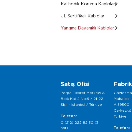
Kathodik Koruma Kabloları
UL Sertifikalı Kablolar
Yangına Dayanıklı Kablolar
Satış Ofisi
Fabri
Perpa Ticaret Merkezi A
Gaziosm
Blok Kat:2 No:9 / 21-22
Mahallesi
Şişli - İstanbul / Türkiye
A 59500
Çerkezköy
Telefon:
Türkiye
0 (212) 222 82 50 (3
hat)
Telefon: