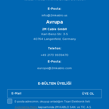
E-Posta:
info@2mkablo.us
Avrupa
2M Cable GmbH
Karl-Benz-Str. 3-5
40764 Langenfeld, Germany
Telefon:
+49 2173 9939470
E-Posta:
europe@2mkablo.com
E-BÜLTEN ÜYELİĞİ
ÜYE OL
E-posta adresimin, okuyup anladığım Ticari Elektronik İleti
Aydınlatma Metni
kapsamında 2M KABLO SAN. ve TİC. A.Ş.