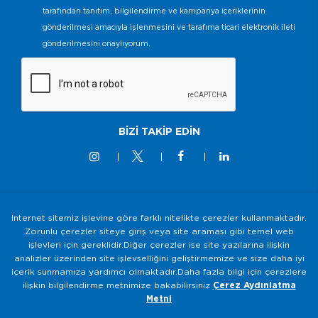
tarafından tanıtım, bilgilendirme ve kampanya içeriklerinin
gönderilmesi amacıyla işlenmesini ve tarafıma ticari elektronik ileti
gönderilmesini onaylıyorum.
BİZİ TAKİP EDİN
İnternet sitemiz işlevine göre farklı nitelikte çerezler kullanmaktadır.
© 2M KABLO 2025 - Tüm Hakkı Saklıdır
Zorunlu çerezler siteye giriş veya site araması gibi temel web
işlevleri için gereklidir.Diğer çerezler ise site yazılarına ilişkin
Bilgi Toplumu Hizmetleri
analizler üzerinden site işlevselliğini geliştirmemize ve size daha iyi
Gizlilik ve Güvenlik Politikası
içerik sunmamıza yardımcı olmaktadır.Daha fazla bilgi için çerezlere
ilişkin bilgilendirme metnimize bakabilirsiniz
Çerez Aydınlatma
KVKK Aydınlatma Metni
Metni
Çerezlerin Kullanımı