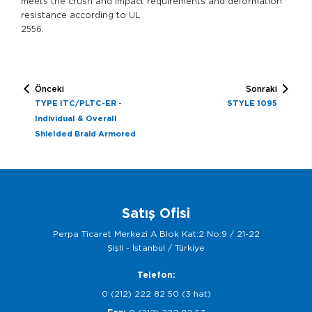
meets the crush and impact requirements and deformation
resistance according to UL
2556.
Önceki
Sonraki
TYPE ITC/PLTC-ER -
STYLE 1095
Individual & Overall
Shielded Braid Armored
Satış Ofisi
Perpa Ticaret Merkezi A Blok Kat:2 No:9 / 21-22
Şişli - İstanbul / Türkiye
Telefon:
0 (212) 222 82 50 (3 hat)