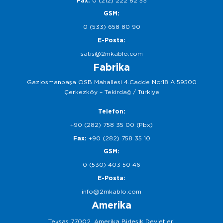
Fax:
0 (212) 222 82 53
GSM:
0 (533) 658 80 90
E-Posta:
satis@2mkablo.com
Fabrika
Gaziosmanpaşa OSB Mahallesi 4.Cadde No:18 A 59500
Çerkezköy – Tekirdağ / Türkiye
Telefon:
+90 (282) 758 35 00 (Pbx)
Fax:
+90 (282) 758 35 10
GSM:
0 (530) 403 50 46
E-Posta:
info@2mkablo.com
Amerika
Teksas 77002, Amerika Birleşik Devletleri