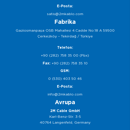
E-Posta:
satis@2mkablo.com
Fabrika
Gaziosmanpaşa OSB Mahallesi 4.Cadde No:18 A 59500
Çerkezköy – Tekirdağ / Türkiye
Telefon:
+90 (282) 758 35 00 (Pbx)
Fax:
+90 (282) 758 35 10
GSM:
0 (530) 403 50 46
E-Posta:
info@2mkablo.com
Avrupa
2M Cable GmbH
Karl-Benz-Str. 3-5
40764 Langenfeld, Germany