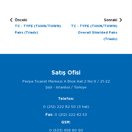
Önceki
Sonraki
TC - TYPE (THHN/THWN)
TC - TYPE (THHN/THWN)
Pairs (Triads)
Overall Shielded Pairs
(Triads)
Satış Ofisi
Perpa Ticaret Merkezi A Blok Kat:2 No:9 / 21-22
Şişli - İstanbul / Türkiye
Telefon:
0 (212) 222 82 50 (3 hat)
Fax:
0 (212) 222 82 53
GSM:
0 (533) 658 80 90