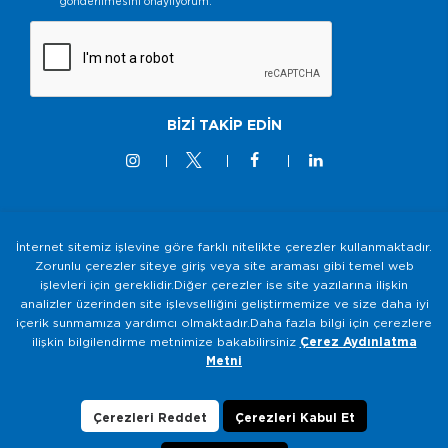
gönderilmesini onaylıyorum.
BİZİ TAKİP EDİN
İnternet sitemiz işlevine göre farklı nitelikte çerezler kullanmaktadır.
© 2M KABLO 2025 - Tüm Hakkı Saklıdır
Zorunlu çerezler siteye giriş veya site araması gibi temel web
işlevleri için gereklidir.Diğer çerezler ise site yazılarına ilişkin
Bilgi Toplumu Hizmetleri
analizler üzerinden site işlevselliğini geliştirmemize ve size daha iyi
Gizlilik ve Güvenlik Politikası
içerik sunmamıza yardımcı olmaktadır.Daha fazla bilgi için çerezlere
ilişkin bilgilendirme metnimize bakabilirsiniz
Çerez Aydınlatma
KVKK Aydınlatma Metni
Metni
Çerezlerin Kullanımı
Veri Sahibi Başvuru Formu
Çerezleri Reddet
Çerezleri Kabul Et