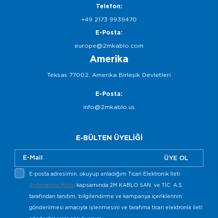
Telefon:
+49 2173 9939470
E-Posta:
europe@2mkablo.com
Amerika
Teksas 77002, Amerika Birleşik Devletleri
E-Posta:
info@2mkablo.us
E-BÜLTEN ÜYELİĞİ
ÜYE OL
E-posta adresimin, okuyup anladığım Ticari Elektronik İleti
Aydınlatma Metni
kapsamında 2M KABLO SAN. ve TİC. A.Ş.
tarafından tanıtım, bilgilendirme ve kampanya içeriklerinin
gönderilmesi amacıyla işlenmesini ve tarafıma ticari elektronik ileti