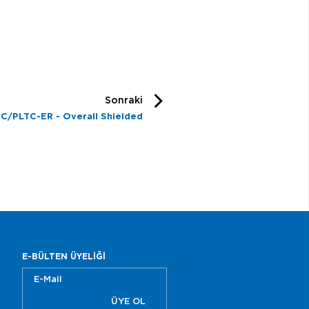
Sonraki
C/PLTC-ER - Overall Shielded
E-BÜLTEN ÜYELİĞİ
ÜYE OL