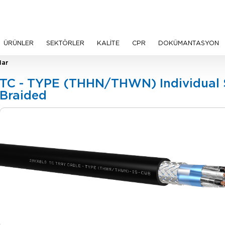
ÜRÜNLER
SEKTÖRLER
KALİTE
CPR
DOKÜMANTASYON
lar
TC - TYPE (THHN/THWN) Individual S
Braided