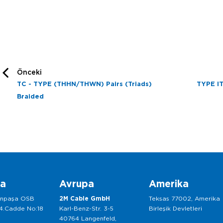
Önceki
TC - TYPE (THHN/THWN) Pairs (Triads)
TYPE IT
Braided
ka
Avrupa
Amerika
anpaşa OSB
2M Cable GmbH
Teksas 77002, Amerika
 4.Cadde No:18
Karl-Benz-Str. 3-5
Birleşik Devletleri
40764 Langenfeld,