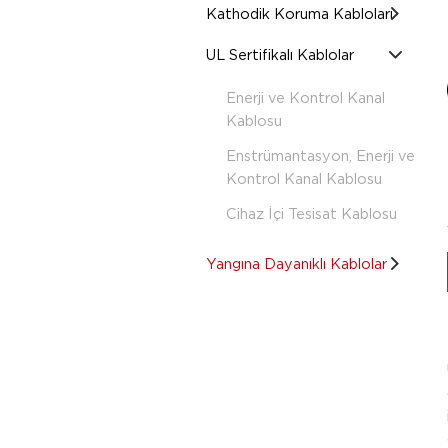
Kathodik Koruma Kabloları
UL Sertifikalı Kablolar
Enerji ve Kontrol Kanal
Kablosu
Enstrümantasyon, Enerji ve
Kontrol Kanal Kablosu
Cihaz İçi Tesisat Kablosu
Yangına Dayanıklı Kablolar