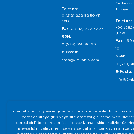
Çerkezköy
Telefon:
Türkiye
0 (212) 222 82 50 (3
hat)
Telefon:
+90 (282)
Fax:
0 (212) 222 82 53
(Pbx)
GSM:
Fax:
+90 
0 (533) 658 80 90
10
E-Posta:
GSM:
satis@2mkablo.com
0 (530) 4
E-Posta:
info@2mk
İnternet sitemiz işlevine göre farklı nitelikte çerezler kullanmaktad
çerezler siteye giriş veya site araması gibi temel web işlevleri
gereklidir.Diğer çerezler ise site yazılarına ilişkin analizler üzeri
işlevselliğini geliştirmemize ve size daha iyi içerik sunmamıza y
olmaktadır.Daha fazla bilgi için çerezlere ilişkin bilgilendirme m