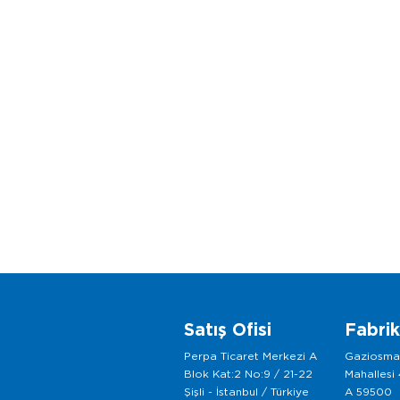
Satış Ofisi
Fabri
Perpa Ticaret Merkezi A
Gaziosm
Blok Kat:2 No:9 / 21-22
Mahallesi
Şişli - İstanbul / Türkiye
A 59500