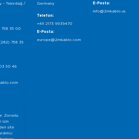
E-Posta:
 – Tekirdağ /
Germany
info@2mkablo.us
Telefon:
+49 2173 9939470
 758 35 00
E-Posta:
europe@2mkablo.com
(282) 758 35
03 50 46
ablo.com
ır. Zorunlu
 için
nden site
ardımcı
etnimize