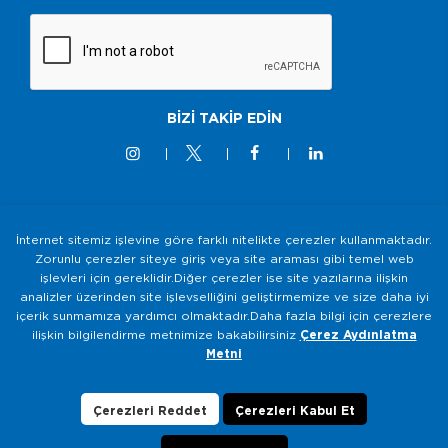
BİZİ TAKİP EDİN
İnternet sitemiz işlevine göre farklı nitelikte çerezler kullanmaktadır.
© 2M KABLO 2025 - Tüm Hakkı Saklıdır
Zorunlu çerezler siteye giriş veya site araması gibi temel web
işlevleri için gereklidir.Diğer çerezler ise site yazılarına ilişkin
Bilgi Toplumu Hizmetleri
analizler üzerinden site işlevselliğini geliştirmemize ve size daha iyi
içerik sunmamıza yardımcı olmaktadır.Daha fazla bilgi için çerezlere
Gizlilik ve Güvenlik Politikası
ilişkin bilgilendirme metnimize bakabilirsiniz
Çerez Aydınlatma
KVKK Aydınlatma Metni
Metni
Çerezlerin Kullanımı
Veri Sahibi Başvuru Formu
Çerezleri Reddet
Çerezleri Kabul Et