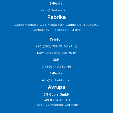
E-Posta:
satis@2mkablo.com
Fabrika
Gaziosmanpaşa OSB Mahallesi 4.Cadde No:18 A 59500
Çerkezköy – Tekirdağ / Türkiye
Telefon:
+90 (282) 758 35 00 (Pbx)
Fax:
+90 (282) 758 35 10
GSM:
0 (530) 403 50 46
E-Posta:
info@2mkablo.com
Avrupa
2M Cable GmbH
Karl-Benz-Str. 3-5
40764 Langenfeld, Germany