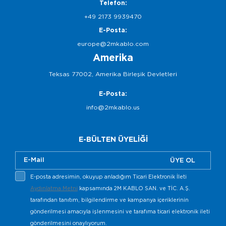
Telefon:
+49 2173 9939470
E-Posta:
europe@2mkablo.com
Amerika
Teksas 77002, Amerika Birleşik Devletleri
E-Posta:
info@2mkablo.us
E-BÜLTEN ÜYELİĞİ
ÜYE OL
E-posta adresimin, okuyup anladığım Ticari Elektronik İleti
Aydınlatma Metni
kapsamında 2M KABLO SAN. ve TİC. A.Ş.
tarafından tanıtım, bilgilendirme ve kampanya içeriklerinin
gönderilmesi amacıyla işlenmesini ve tarafıma ticari elektronik ileti
gönderilmesini onaylıyorum.