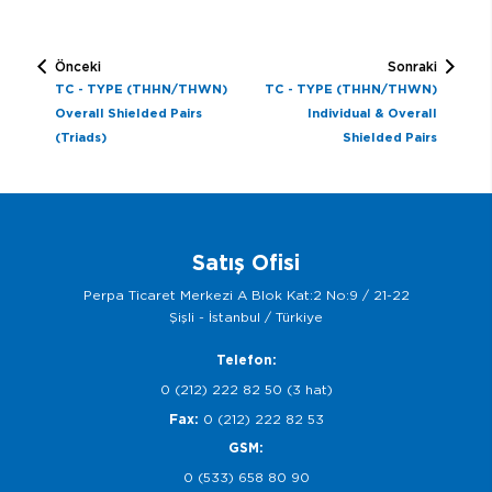
Önceki
Sonraki
TC - TYPE (THHN/THWN)
TC - TYPE (THHN/THWN)
Overall Shielded Pairs
Individual & Overall
(Triads)
Shielded Pairs
Satış Ofisi
Perpa Ticaret Merkezi A Blok Kat:2 No:9 / 21-22
Şişli - İstanbul / Türkiye
Telefon:
0 (212) 222 82 50 (3 hat)
Fax:
0 (212) 222 82 53
GSM:
0 (533) 658 80 90