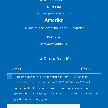
+49 2173 9939470
E-Posta:
europe@2mkablo.com
Amerika
Teksas 77002, Amerika Birleşik Devletleri
E-Posta:
info@2mkablo.us
E-BÜLTEN ÜYELİĞİ
ÜYE OL
E-posta adresimin, okuyup anladığım Ticari Elektronik İleti
Aydınlatma Metni
kapsamında 2M KABLO SAN. ve TİC. A.Ş.
tarafından tanıtım, bilgilendirme ve kampanya içeriklerinin
gönderilmesi amacıyla işlenmesini ve tarafıma ticari elektronik ileti
gönderilmesini onaylıyorum.