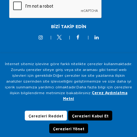
BİZİ TAKİP EDİN
İnternet sitemiz işlevine göre farklı nitelikte çerezler kullanmaktadır.
© 2M KABLO 2025 - Tüm Hakkı Saklıdır
Zorunlu çerezler siteye giriş veya site araması gibi temel web
işlevleri için gereklidir.Diğer çerezler ise site yazılarına ilişkin
Bilgi Toplumu Hizmetleri
analizler üzerinden site işlevselliğini geliştirmemize ve size daha iyi
içerik sunmamıza yardımcı olmaktadır.Daha fazla bilgi için çerezlere
Gizlilik ve Güvenlik Politikası
ilişkin bilgilendirme metnimize bakabilirsiniz
Çerez Aydınlatma
KVKK Aydınlatma Metni
Metni
Çerezlerin Kullanımı
Veri Sahibi Başvuru Formu
Çerezleri Reddet
Çerezleri Kabul Et
Çerezleri Yönet