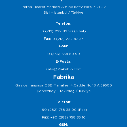
Perpa Ticaret Merkezi A Blok Kat:2 No:9 / 21-22
Şişli - İstanbul / Türkiye
Telefon:
0 (212) 222 82 50 (3 hat)
Fax:
0 (212) 222 82 53
GSM:
0 (533) 658 80 90
E-Posta:
satis@2mkablo.com
Fabrika
Gaziosmanpaşa OSB Mahallesi 4.Cadde No:18 A 59500
Çerkezköy – Tekirdağ / Türkiye
Telefon:
+90 (282) 758 35 00 (Pbx)
Fax:
+90 (282) 758 35 10
GSM: