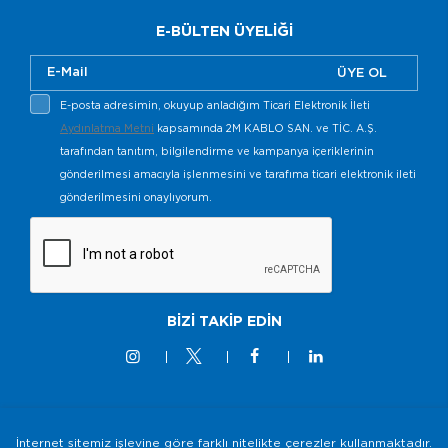
E-BÜLTEN ÜYELİĞİ
ÜYE OL
E-posta adresimin, okuyup anladığım Ticari Elektronik İleti
Aydınlatma Metni
kapsamında 2M KABLO SAN. ve TİC. A.Ş.
tarafından tanıtım, bilgilendirme ve kampanya içeriklerinin
gönderilmesi amacıyla işlenmesini ve tarafıma ticari elektronik ileti
gönderilmesini onaylıyorum.
BİZİ TAKİP EDİN
İnternet sitemiz işlevine göre farklı nitelikte çerezler kullanmaktadır.