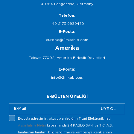
40764 Langenfeld, Germany
Telefon:
+49 2173 9939470
E-Posta:
europe@2mkablo.com
Amerika
Teksas 77002, Amerika Birleşik Devletleri
E-Posta:
info@2mkablo.us
E-BÜLTEN ÜYELİĞİ
ÜYE OL
E-posta adresimin, okuyup anladığım Ticari Elektronik İleti
Aydınlatma Metni
kapsamında 2M KABLO SAN. ve TİC. A.Ş.
tarafından tanıtım, bilgilendirme ve kampanya içeriklerinin