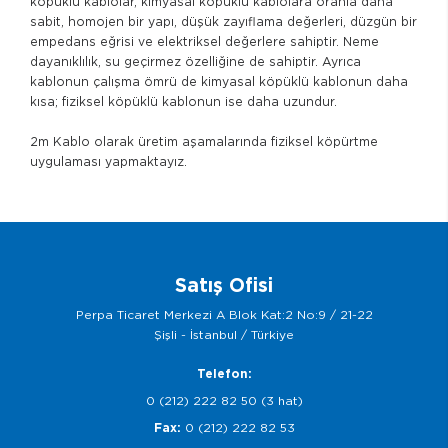
köpüklü kablolar, kimyasal köpüklü kablolara oranla daha
sabit, homojen bir yapı, düşük zayıflama değerleri, düzgün bir
empedans eğrisi ve elektriksel değerlere sahiptir. Neme
dayanıklılık, su geçirmez özelliğine de sahiptir. Ayrıca
kablonun çalışma ömrü de kimyasal köpüklü kablonun daha
kısa; fiziksel köpüklü kablonun ise daha uzundur.
2m Kablo olarak üretim aşamalarında fiziksel köpürtme
uygulaması yapmaktayız.
Satış Ofisi
Perpa Ticaret Merkezi A Blok Kat:2 No:9 / 21-22
Şişli - İstanbul / Türkiye
Telefon:
0 (212) 222 82 50 (3 hat)
Fax:
0 (212) 222 82 53