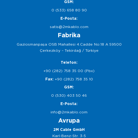
GSM:
0 (533) 658 80 90
E-Posta:
satis@2mkablo.com
Fabrika
Gaziosmanpaşa OSB Mahallesi 4.Cadde No:18 A 59500
Çerkezköy – Tekirdağ / Türkiye
Telefon:
+90 (282) 758 35 00 (Pbx)
Fax:
+90 (282) 758 35 10
GSM:
0 (530) 403 50 46
E-Posta:
info@2mkablo.com
Avrupa
2M Cable GmbH
Karl-Benz-Str. 3-5