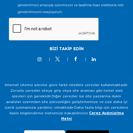
gönderilmesi amacıyla işlenmesini ve tarafıma ticari elektronik ileti
gönderilmesini onaylıyorum.
BİZİ TAKİP EDİN
İnternet sitemiz işlevine göre farklı nitelikte çerezler kullanmaktadır.
© 2M KABLO 2025 - Tüm Hakkı Saklıdır
Zorunlu çerezler siteye giriş veya site araması gibi temel web
işlevleri için gereklidir.Diğer çerezler ise site yazılarına ilişkin
Bilgi Toplumu Hizmetleri
analizler üzerinden site işlevselliğini geliştirmemize ve size daha iyi
içerik sunmamıza yardımcı olmaktadır.Daha fazla bilgi için çerezlere
Gizlilik ve Güvenlik Politikası
ilişkin bilgilendirme metnimize bakabilirsiniz
Çerez Aydınlatma
KVKK Aydınlatma Metni
Metni
Çerezlerin Kullanımı
Veri Sahibi Başvuru Formu