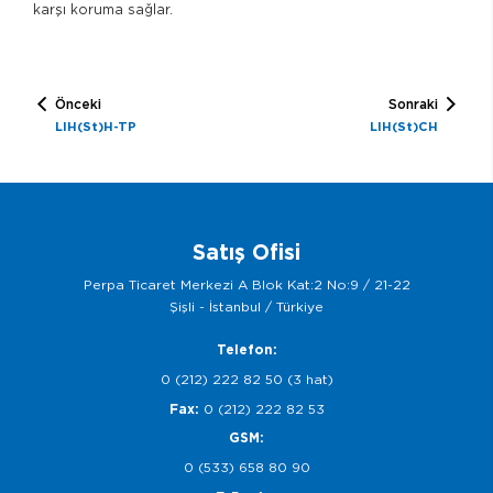
karşı koruma sağlar.
Önceki
Sonraki
LIH(St)H-TP
LIH(St)CH
Satış Ofisi
Perpa Ticaret Merkezi A Blok Kat:2 No:9 / 21-22
Şişli - İstanbul / Türkiye
Telefon:
0 (212) 222 82 50 (3 hat)
Fax:
0 (212) 222 82 53
GSM:
0 (533) 658 80 90