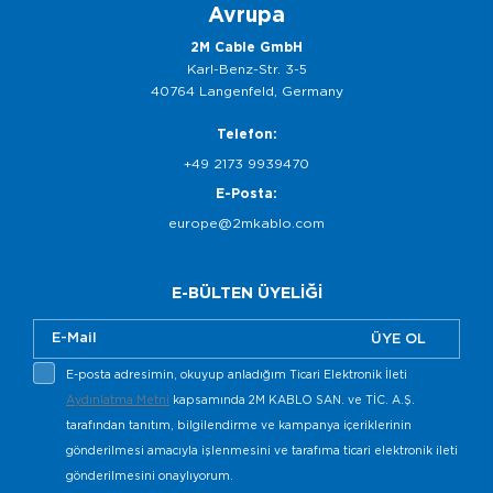
Avrupa
2M Cable GmbH
Karl-Benz-Str. 3-5
40764 Langenfeld, Germany
Telefon:
+49 2173 9939470
E-Posta:
europe@2mkablo.com
E-BÜLTEN ÜYELİĞİ
ÜYE OL
E-posta adresimin, okuyup anladığım Ticari Elektronik İleti
Aydınlatma Metni
kapsamında 2M KABLO SAN. ve TİC. A.Ş.
tarafından tanıtım, bilgilendirme ve kampanya içeriklerinin
gönderilmesi amacıyla işlenmesini ve tarafıma ticari elektronik ileti
gönderilmesini onaylıyorum.