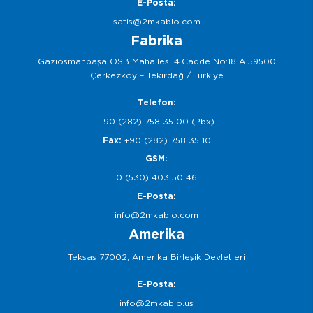
E-Posta:
satis@2mkablo.com
Fabrika
Gaziosmanpaşa OSB Mahallesi 4.Cadde No:18 A 59500
Çerkezköy – Tekirdağ / Türkiye
Telefon:
+90 (282) 758 35 00 (Pbx)
Fax:
+90 (282) 758 35 10
GSM:
0 (530) 403 50 46
E-Posta:
info@2mkablo.com
Amerika
Teksas 77002, Amerika Birleşik Devletleri
E-Posta:
info@2mkablo.us