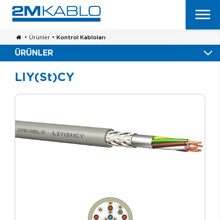
•
Ürünler
•
Kontrol Kabloları
ÜRÜNLER
LIY(St)CY