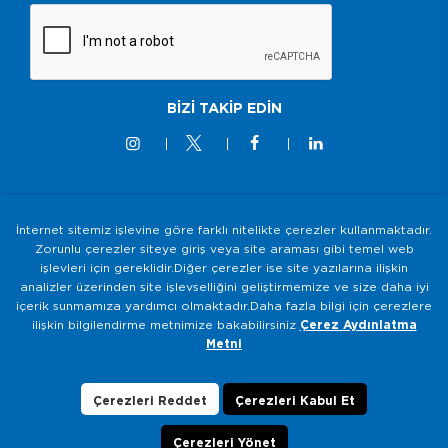
BİZİ TAKİP EDİN
İnternet sitemiz işlevine göre farklı nitelikte çerezler kullanmaktadır.
© 2M KABLO 2025 - Tüm Hakkı Saklıdır
Zorunlu çerezler siteye giriş veya site araması gibi temel web
işlevleri için gereklidir.Diğer çerezler ise site yazılarına ilişkin
Bilgi Toplumu Hizmetleri
analizler üzerinden site işlevselliğini geliştirmemize ve size daha iyi
Gizlilik ve Güvenlik Politikası
içerik sunmamıza yardımcı olmaktadır.Daha fazla bilgi için çerezlere
ilişkin bilgilendirme metnimize bakabilirsiniz
Çerez Aydınlatma
KVKK Aydınlatma Metni
Metni
Çerezlerin Kullanımı
Veri Sahibi Başvuru Formu
Çerezleri Reddet
Çerezleri Kabul Et
Çerezleri Yönet