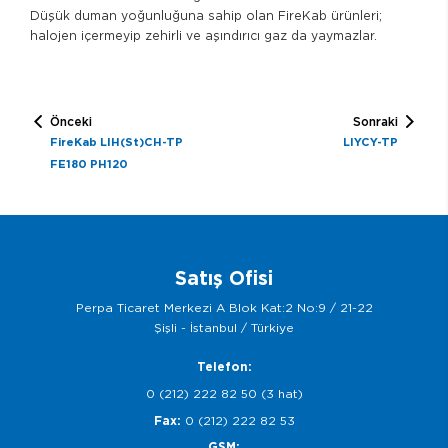
Düşük duman yoğunluğuna sahip olan FireKab ürünleri;
halojen içermeyip zehirli ve aşındırıcı gaz da yaymazlar.
Önceki
Sonraki
FireKab LIH(St)CH-TP
LIYCY-TP
FE180 PH120
Satış Ofisi
Perpa Ticaret Merkezi A Blok Kat:2 No:9 / 21-22
Şişli - İstanbul / Türkiye
Telefon:
0 (212) 222 82 50 (3 hat)
Fax:
0 (212) 222 82 53
GSM: