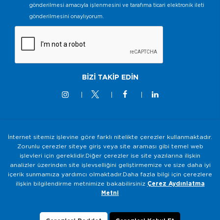
gönderilmesi amacıyla işlenmesini ve tarafıma ticari elektronik ileti
gönderilmesini onaylıyorum.
BİZİ TAKİP EDİN
İnternet sitemiz işlevine göre farklı nitelikte çerezler kullanmaktadır.
© 2M KABLO 2025 - Tüm Hakkı Saklıdır
Zorunlu çerezler siteye giriş veya site araması gibi temel web
işlevleri için gereklidir.Diğer çerezler ise site yazılarına ilişkin
Bilgi Toplumu Hizmetleri
analizler üzerinden site işlevselliğini geliştirmemize ve size daha iyi
Gizlilik ve Güvenlik Politikası
içerik sunmamıza yardımcı olmaktadır.Daha fazla bilgi için çerezlere
ilişkin bilgilendirme metnimize bakabilirsiniz
Çerez Aydınlatma
KVKK Aydınlatma Metni
Metni
Çerezlerin Kullanımı
Veri Sahibi Başvuru Formu