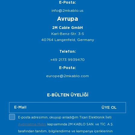
E-Posta:
info@2mkablo.us
Avrupa
2M Cable GmbH
Karl-Benz-Str. 3-5
40764 Langenfeld, Germany
Telefon:
+49 2173 9939470
E-Posta:
europe@2mkablo.com
E-BÜLTEN ÜYELİĞİ
ÜYE OL
E-posta adresimin, okuyup anladığım Ticari Elektronik İleti
Aydınlatma Metni
kapsamında 2M KABLO SAN. ve TİC. A.Ş.
tarafından tanıtım, bilgilendirme ve kampanya içeriklerinin