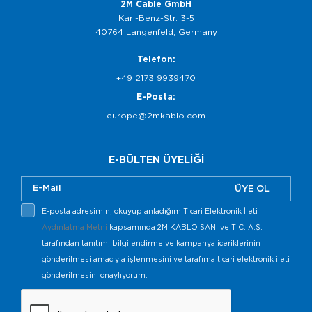
2M Cable GmbH
Karl-Benz-Str. 3-5
40764 Langenfeld, Germany
Telefon:
+49 2173 9939470
E-Posta:
europe@2mkablo.com
E-BÜLTEN ÜYELİĞİ
ÜYE OL
E-posta adresimin, okuyup anladığım Ticari Elektronik İleti
Aydınlatma Metni
kapsamında 2M KABLO SAN. ve TİC. A.Ş.
tarafından tanıtım, bilgilendirme ve kampanya içeriklerinin
gönderilmesi amacıyla işlenmesini ve tarafıma ticari elektronik ileti
gönderilmesini onaylıyorum.