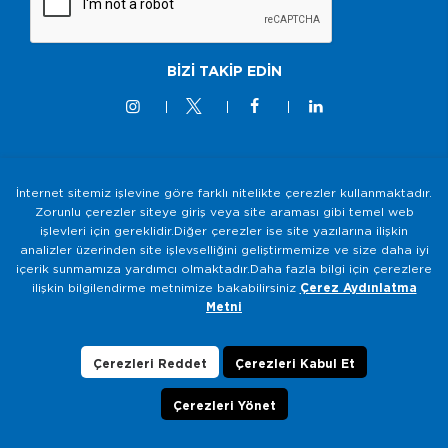
BİZİ TAKİP EDİN
İnternet sitemiz işlevine göre farklı nitelikte çerezler kullanmaktadır.
© 2M KABLO 2025 - Tüm Hakkı Saklıdır
Zorunlu çerezler siteye giriş veya site araması gibi temel web
işlevleri için gereklidir.Diğer çerezler ise site yazılarına ilişkin
Bilgi Toplumu Hizmetleri
analizler üzerinden site işlevselliğini geliştirmemize ve size daha iyi
Gizlilik ve Güvenlik Politikası
içerik sunmamıza yardımcı olmaktadır.Daha fazla bilgi için çerezlere
ilişkin bilgilendirme metnimize bakabilirsiniz
Çerez Aydınlatma
KVKK Aydınlatma Metni
Metni
Çerezlerin Kullanımı
Veri Sahibi Başvuru Formu
Çerezleri Reddet
Çerezleri Kabul Et
Çerezleri Yönet