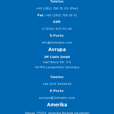
Telefon:
+90 (282) 758 35 00 (Pbx)
Fax:
+90 (282) 758 35 10
GSM:
0 (530) 403 50 46
E-Posta:
info@2mkablo.com
Avrupa
2M Cable GmbH
Karl-Benz-Str. 3-5
40764 Langenfeld, Germany
Telefon:
+49 2173 9939470
E-Posta:
europe@2mkablo.com
Amerika
Teksas 77002, Amerika Birleşik Devletleri