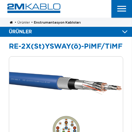
•
Ürünler
•
Enstrumantasyon Kabloları
ÜRÜNLER
RE-2X(St)YSWAY(ö)-PiMF/TiMF