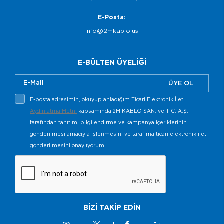
E-Posta:
info@2mkablo.us
E-BÜLTEN ÜYELİĞİ
ÜYE OL
E-posta adresimin, okuyup anladığım Ticari Elektronik İleti
Aydınlatma Metni
kapsamında 2M KABLO SAN. ve TİC. A.Ş.
tarafından tanıtım, bilgilendirme ve kampanya içeriklerinin
gönderilmesi amacıyla işlenmesini ve tarafıma ticari elektronik ileti
gönderilmesini onaylıyorum.
BİZİ TAKİP EDİN