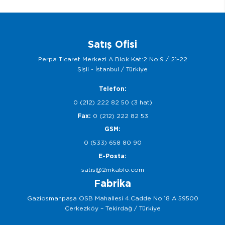
Satış Ofisi
Perpa Ticaret Merkezi A Blok Kat:2 No:9 / 21-22
Şişli - İstanbul / Türkiye
Telefon:
0 (212) 222 82 50 (3 hat)
Fax:
0 (212) 222 82 53
GSM:
0 (533) 658 80 90
E-Posta:
satis@2mkablo.com
Fabrika
Gaziosmanpaşa OSB Mahallesi 4.Cadde No:18 A 59500
Çerkezköy – Tekirdağ / Türkiye