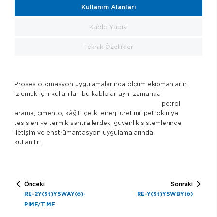
Kullanım Alanları
Kablo Yapısı
Teknik Özellikler
Proses otomasyon uygulamalarında ölçüm ekipmanlarını
izlemek için kullanılan bu kablolar aynı zamanda
petrol
arama, çimento, kâğıt, çelik, enerji üretimi, petrokimya
tesisleri ve termik santrallerdeki güvenlik sistemlerinde
iletişim ve enstrümantasyon uygulamalarında
kullanılır.
Önceki
Sonraki
RE-2Y(St)YSWAY(ö)-
RE-Y(St)YSWBY(ö)
PiMF/TiMF