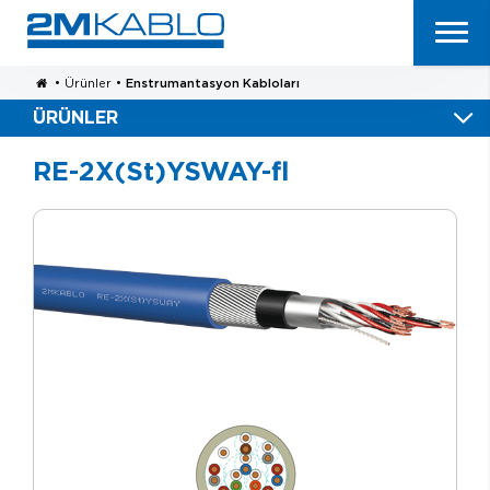
•
Ürünler
•
Enstrumantasyon Kabloları
ÜRÜNLER
RE-2X(St)YSWAY-fl