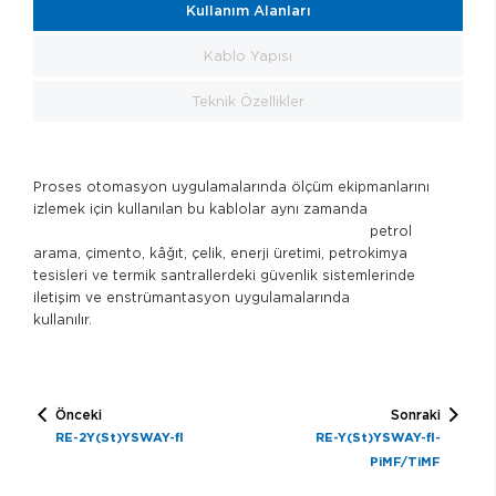
Kullanım Alanları
Kablo Yapısı
Teknik Özellikler
Proses otomasyon uygulamalarında ölçüm ekipmanlarını
izlemek için kullanılan bu kablolar aynı zamanda
petrol
arama, çimento, kâğıt, çelik, enerji üretimi, petrokimya
tesisleri ve termik santrallerdeki güvenlik sistemlerinde
iletişim ve enstrümantasyon uygulamalarında
kullanılır.
Önceki
Sonraki
RE-2Y(St)YSWAY-fl
RE-Y(St)YSWAY-fl-
PiMF/TiMF