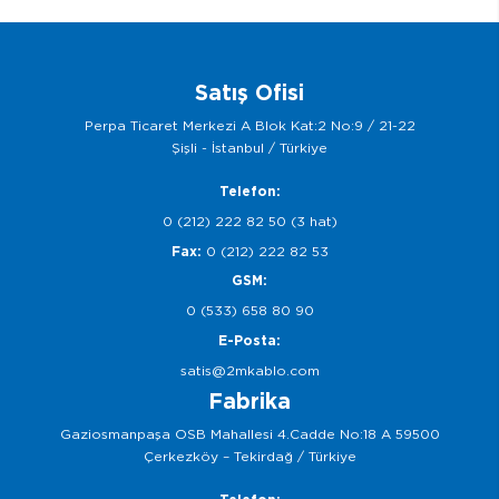
Satış Ofisi
Perpa Ticaret Merkezi A Blok Kat:2 No:9 / 21-22
Şişli - İstanbul / Türkiye
Telefon:
0 (212) 222 82 50 (3 hat)
Fax:
0 (212) 222 82 53
GSM:
0 (533) 658 80 90
E-Posta:
satis@2mkablo.com
Fabrika
Gaziosmanpaşa OSB Mahallesi 4.Cadde No:18 A 59500
Çerkezköy – Tekirdağ / Türkiye