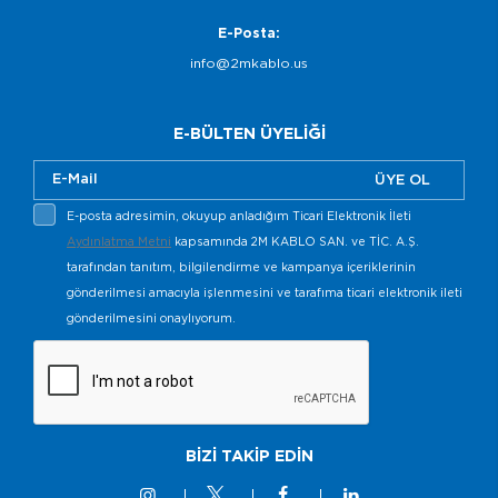
E-Posta:
info@2mkablo.us
E-BÜLTEN ÜYELİĞİ
ÜYE OL
E-posta adresimin, okuyup anladığım Ticari Elektronik İleti
Aydınlatma Metni
kapsamında 2M KABLO SAN. ve TİC. A.Ş.
tarafından tanıtım, bilgilendirme ve kampanya içeriklerinin
gönderilmesi amacıyla işlenmesini ve tarafıma ticari elektronik ileti
gönderilmesini onaylıyorum.
BİZİ TAKİP EDİN