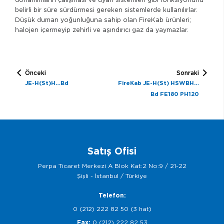
belirli bir süre sürdürmesi gereken sistemlerde kullanılırlar.
Düşük duman yoğunluğuna sahip olan FireKab ürünleri;
halojen içermeyip zehirli ve aşındırıcı gaz da yaymazlar.
Önceki
Sonraki
JE-H(St)H…Bd
FireKab JE-H(St) HSWBH…
Bd FE180 PH120
Satış Ofisi
Perpa Ticaret Merkezi A Blok Kat:2 No:9 / 21-22
Şişli - İstanbul / Türkiye
Telefon:
0 (212) 222 82 50 (3 hat)
Fax:
0 (212) 222 82 53