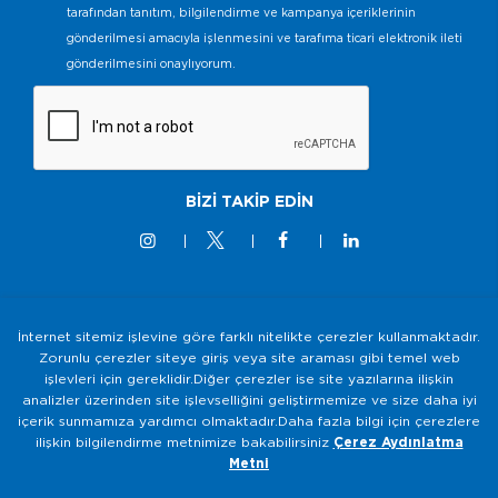
tarafından tanıtım, bilgilendirme ve kampanya içeriklerinin
gönderilmesi amacıyla işlenmesini ve tarafıma ticari elektronik ileti
gönderilmesini onaylıyorum.
BİZİ TAKİP EDİN
İnternet sitemiz işlevine göre farklı nitelikte çerezler kullanmaktadır.
© 2M KABLO 2025 - Tüm Hakkı Saklıdır
Zorunlu çerezler siteye giriş veya site araması gibi temel web
işlevleri için gereklidir.Diğer çerezler ise site yazılarına ilişkin
Bilgi Toplumu Hizmetleri
analizler üzerinden site işlevselliğini geliştirmemize ve size daha iyi
Gizlilik ve Güvenlik Politikası
içerik sunmamıza yardımcı olmaktadır.Daha fazla bilgi için çerezlere
ilişkin bilgilendirme metnimize bakabilirsiniz
Çerez Aydınlatma
KVKK Aydınlatma Metni
Metni
Çerezlerin Kullanımı