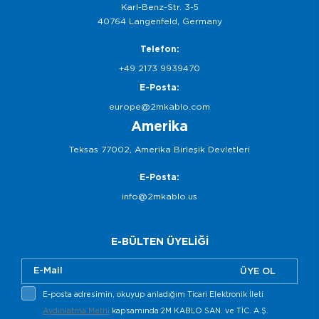
Karl-Benz-Str. 3-5
40764 Langenfeld, Germany
Telefon:
+49 2173 9939470
E-Posta:
europe@2mkablo.com
Amerika
Teksas 77002, Amerika Birleşik Devletleri
E-Posta:
info@2mkablo.us
E-BÜLTEN ÜYELİĞİ
ÜYE OL
E-posta adresimin, okuyup anladığım Ticari Elektronik İleti
Aydınlatma Metni
kapsamında 2M KABLO SAN. ve TİC. A.Ş.