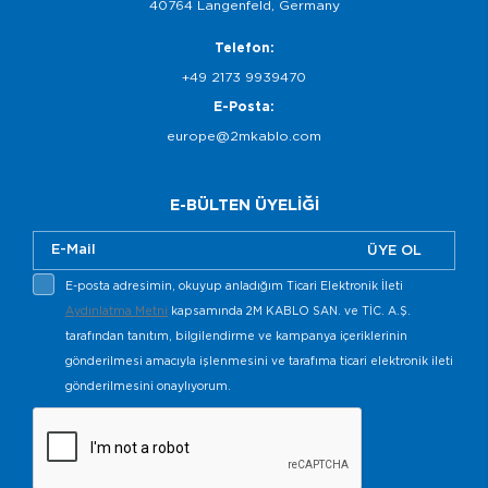
40764 Langenfeld, Germany
Telefon:
+49 2173 9939470
E-Posta:
europe@2mkablo.com
E-BÜLTEN ÜYELİĞİ
ÜYE OL
E-posta adresimin, okuyup anladığım Ticari Elektronik İleti
Aydınlatma Metni
kapsamında 2M KABLO SAN. ve TİC. A.Ş.
tarafından tanıtım, bilgilendirme ve kampanya içeriklerinin
gönderilmesi amacıyla işlenmesini ve tarafıma ticari elektronik ileti
gönderilmesini onaylıyorum.