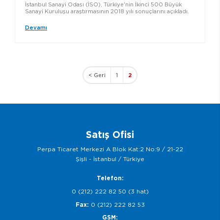
İstanbul Sanayi Odası (İSO), Türkiye'nin İkinci 500 Büyük
Sanayi Kuruluşu araştırmasının 2018 yılı sonuçlarını açıkladı.
Devamı
< Geri
1
2
Satış Ofisi
Perpa Ticaret Merkezi A Blok Kat:2 No:9 / 21-22
Şişli - İstanbul / Türkiye
Telefon:
0 (212) 222 82 50 (3 hat)
Fax:
0 (212) 222 82 53
GSM: