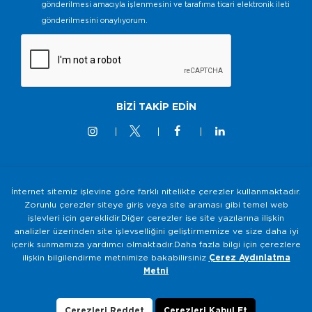
gönderilmesi amacıyla işlenmesini ve tarafıma ticari elektronik ileti
gönderilmesini onaylıyorum.
BİZİ TAKİP EDİN
İnternet sitemiz işlevine göre farklı nitelikte çerezler kullanmaktadır.
© 2M KABLO 2025 - Tüm Hakkı Saklıdır
Zorunlu çerezler siteye giriş veya site araması gibi temel web
işlevleri için gereklidir.Diğer çerezler ise site yazılarına ilişkin
Bilgi Toplumu Hizmetleri
analizler üzerinden site işlevselliğini geliştirmemize ve size daha iyi
Gizlilik ve Güvenlik Politikası
içerik sunmamıza yardımcı olmaktadır.Daha fazla bilgi için çerezlere
ilişkin bilgilendirme metnimize bakabilirsiniz
Çerez Aydınlatma
KVKK Aydınlatma Metni
Metni
Çerezlerin Kullanımı
Veri Sahibi Başvuru Formu
Çerezleri Reddet
Çerezleri Kabul Et