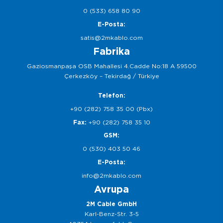
0 (533) 658 80 90
E-Posta:
satis@2mkablo.com
Fabrika
Gaziosmanpaşa OSB Mahallesi 4.Cadde No:18 A 59500
Çerkezköy – Tekirdağ / Türkiye
Telefon:
+90 (282) 758 35 00 (Pbx)
Fax:
+90 (282) 758 35 10
GSM:
0 (530) 403 50 46
E-Posta:
info@2mkablo.com
Avrupa
2M Cable GmbH
Karl-Benz-Str. 3-5