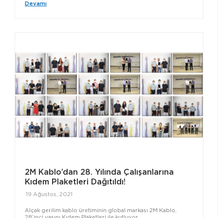
Devamı
2M Kablo’dan 28. Yılında Çalışanlarına
Kıdem Plaketleri Dağıtıldı!
19 Ağustos, 2021
Alçak gerilim kablo üretiminin global markası 2M Kablo,
28’inci yaşını Kıdem Plaketleri ile kutluyor.