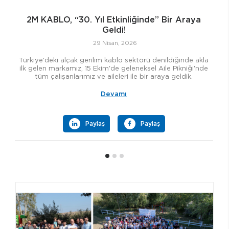
m
2M KABLO, “30. Yıl Etkinliğinde” Bir Araya
Geldi!
29 Nisan, 2026
20
,
Türkiye'deki alçak gerilim kablo sektörü denildiğinde akla
ilk gelen markamız, 15 Ekim'de geleneksel Aile Pikniği'nde
tüm çalışanlarımız ve aileleri ile bir araya geldik.
Devamı
Paylaş
Paylaş