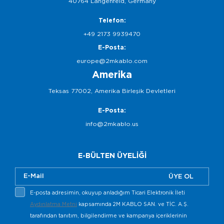
40764 Langenfeld, Germany
Telefon:
+49 2173 9939470
E-Posta:
europe@2mkablo.com
Amerika
Teksas 77002, Amerika Birleşik Devletleri
E-Posta:
info@2mkablo.us
E-BÜLTEN ÜYELİĞİ
ÜYE OL
E-posta adresimin, okuyup anladığım Ticari Elektronik İleti
Aydınlatma Metni
kapsamında 2M KABLO SAN. ve TİC. A.Ş.
tarafından tanıtım, bilgilendirme ve kampanya içeriklerinin